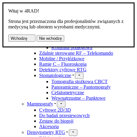
Witaj w 4RAD!
Strona jest przeznaczona dla profesjonalistów związanych z
Produkty
medycyną lub obrotem wyrobami medycznymi.
Aparaty RTG
Kostno-płucne DR
Wchodzę
Nie wchodzę
Z zawieszeniem
Kolumna podłogowa
Zdalnie sterowane RF – Telekomando
Mobilne / Przyłóżkowe
Ramię C – Fluoroskopia
Detektory cyfrowe RTG
Stomatologiczne
Tomografia stożkowa CBCT
Panoramiczne – Pantomografy
Cefalometryczne
Wewnątrzustne – Punktowe
Mammografy
Cyfrowe 2D/3D
Do badań przesiewowych
Zestaw do biopsji
Akcesoria
Densytometry RTG