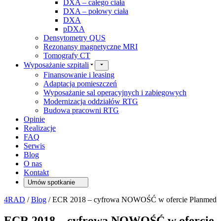
DXA – całego ciała
DXA – połowy ciała
DXA
pDXA
Densytometry QUS
Rezonansy magnetyczne MRI
Tomografy CT
Wyposażanie szpitali
Finansowanie i leasing
Adaptacja pomieszczeń
Wyposażanie sal operacyjnych i zabiegowych
Modernizacja oddziałów RTG
Budowa pracowni RTG
Opinie
Realizacje
FAQ
Serwis
Blog
O nas
Kontakt
Umów spotkanie
4RAD
/
Blog
/
ECR 2018 – cyfrowa NOWOŚĆ w ofercie Planmed
ECR 2018 – cyfrowa NOWOŚĆ w ofercie