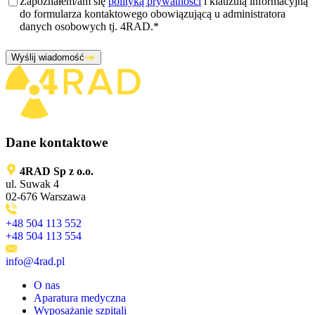
Zgoda
*
Zapoznałem/am się
polityką prywatności
i klauzulą informacyjną
do formularza kontaktowego obowiązującą u administratora
danych osobowych tj. 4RAD.
*
Wyślij wiadomość
Dane kontaktowe
4RAD Sp z o.o.
ul. Suwak 4
02-676 Warszawa
+48 504 113 552
+48 504 113 554
info@4rad.pl
O nas
Aparatura medyczna
Wyposażanie szpitali