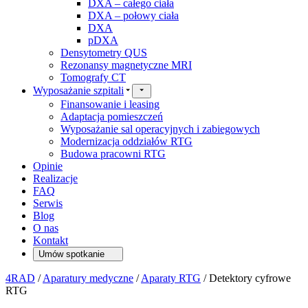
DXA – całego ciała
DXA – połowy ciała
DXA
pDXA
Densytometry QUS
Rezonansy magnetyczne MRI
Tomografy CT
Wyposażanie szpitali
Finansowanie i leasing
Adaptacja pomieszczeń
Wyposażanie sal operacyjnych i zabiegowych
Modernizacja oddziałów RTG
Budowa pracowni RTG
Opinie
Realizacje
FAQ
Serwis
Blog
O nas
Kontakt
Umów spotkanie
4RAD
/
Aparatury medyczne
/
Aparaty RTG
/
Detektory cyfrowe
RTG