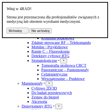
Witaj w 4RAD!
Strona jest przeznaczona dla profesjonalistów związanych z
Produkty
medycyną lub obrotem wyrobami medycznymi.
Aparaty RTG
Kostno-płucne DR
Wchodzę
Nie wchodzę
Z zawieszeniem
Kolumna podłogowa
Zdalnie sterowane RF – Telekomando
Mobilne / Przyłóżkowe
Ramię C – Fluoroskopia
Detektory cyfrowe RTG
Stomatologiczne
Tomografia stożkowa CBCT
Panoramiczne – Pantomografy
Cefalometryczne
Wewnątrzustne – Punktowe
Mammografy
Cyfrowe 2D/3D
Do badań przesiewowych
Zestaw do biopsji
Akcesoria
Densytometry RTG