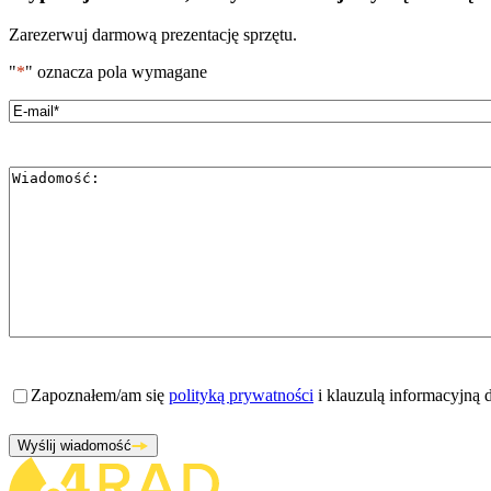
Zarezerwuj darmową prezentację sprzętu.
"
*
" oznacza pola wymagane
Email
*
Wiadomość
*
Zgoda
*
Zapoznałem/am się
polityką prywatności
i klauzulą informacyjną
Wyślij wiadomość