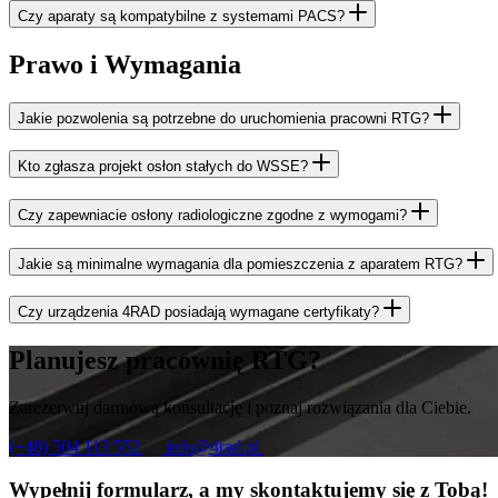
Czy aparaty są kompatybilne z systemami PACS?
Prawo i Wymagania
Jakie pozwolenia są potrzebne do uruchomienia pracowni RTG?
Kto zgłasza projekt osłon stałych do WSSE?
Czy zapewniacie osłony radiologiczne zgodne z wymogami?
Jakie są minimalne wymagania dla pomieszczenia z aparatem RTG?
Czy urządzenia 4RAD posiadają wymagane certyfikaty?
Planujesz pracownię RTG?
Zarezerwuj darmową konsultację i poznaj rozwiązania dla Ciebie.
(+48) 504 113 552
info@4rad.pl
Wypełnij formularz, a my skontaktujemy się z Tobą!