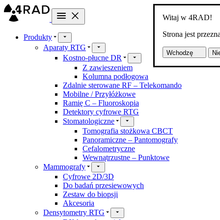
Witaj w 4RAD!
Strona jest przez
Produkty
Aparaty RTG
Wchodzę
Ni
Kostno-płucne DR
Z zawieszeniem
Kolumna podłogowa
Zdalnie sterowane RF – Telekomando
Mobilne / Przyłóżkowe
Ramię C – Fluoroskopia
Detektory cyfrowe RTG
Stomatologiczne
Tomografia stożkowa CBCT
Panoramiczne – Pantomografy
Cefalometryczne
Wewnątrzustne – Punktowe
Mammografy
Cyfrowe 2D/3D
Do badań przesiewowych
Zestaw do biopsji
Akcesoria
Densytometry RTG