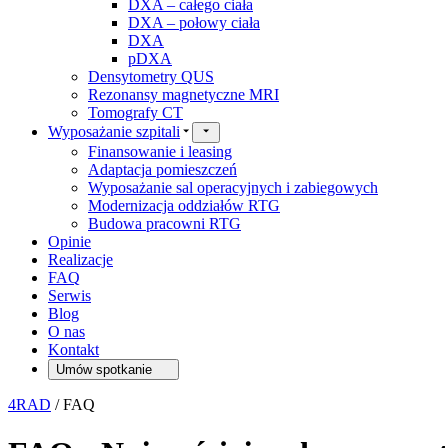
DXA – całego ciała
DXA – połowy ciała
DXA
pDXA
Densytometry QUS
Rezonansy magnetyczne MRI
Tomografy CT
Wyposażanie szpitali
Finansowanie i leasing
Adaptacja pomieszczeń
Wyposażanie sal operacyjnych i zabiegowych
Modernizacja oddziałów RTG
Budowa pracowni RTG
Opinie
Realizacje
FAQ
Serwis
Blog
O nas
Kontakt
Umów spotkanie
4RAD
/
FAQ