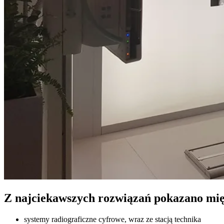
Z najciekawszych rozwiązań pokazano mię
systemy radiograficzne cyfrowe, wraz ze stacją technika