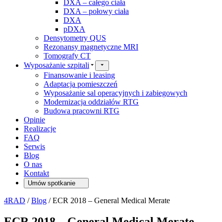
DXA – całego ciała
DXA – połowy ciała
DXA
pDXA
Densytometry QUS
Rezonansy magnetyczne MRI
Tomografy CT
Wyposażanie szpitali
Finansowanie i leasing
Adaptacja pomieszczeń
Wyposażanie sal operacyjnych i zabiegowych
Modernizacja oddziałów RTG
Budowa pracowni RTG
Opinie
Realizacje
FAQ
Serwis
Blog
O nas
Kontakt
Umów spotkanie
4RAD
/
Blog
/
ECR 2018 – General Medical Merate
ECR 2018 – General Medical Merate