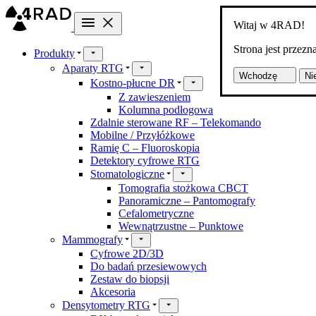
Witaj w 4RAD!
Strona jest przez
Produkty
Aparaty RTG
Wchodzę
Ni
Kostno-płucne DR
Z zawieszeniem
Kolumna podłogowa
Zdalnie sterowane RF – Telekomando
Mobilne / Przyłóżkowe
Ramię C – Fluoroskopia
Detektory cyfrowe RTG
Stomatologiczne
Tomografia stożkowa CBCT
Panoramiczne – Pantomografy
Cefalometryczne
Wewnątrzustne – Punktowe
Mammografy
Cyfrowe 2D/3D
Do badań przesiewowych
Zestaw do biopsji
Akcesoria
Densytometry RTG