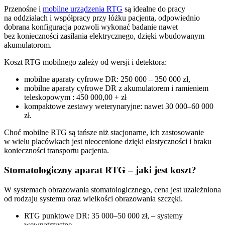
Przenośne i
mobilne urządzenia RTG
są idealne do pracy
na oddziałach i współpracy przy łóżku pacjenta, odpowiednio
dobrana konfiguracja pozwoli wykonać badanie nawet
bez konieczności zasilania elektrycznego, dzięki wbudowanym
akumulatorom.
Koszt RTG mobilnego zależy od wersji i detektora:
mobilne aparaty cyfrowe DR: 250 000 – 350 000 zł,
mobilne aparaty cyfrowe DR z akumulatorem i ramieniem
teleskopowym : 450 000,00 + zł
kompaktowe zestawy weterynaryjne: nawet 30 000–60 000
zł.
Choć mobilne RTG są tańsze niż stacjonarne, ich zastosowanie
w wielu placówkach jest nieocenione dzięki elastyczności i braku
konieczności transportu pacjenta.
Stomatologiczny aparat RTG – jaki jest koszt?
W systemach obrazowania stomatologicznego, cena jest uzależniona
od rodzaju systemu oraz wielkości obrazowania szczęki.
RTG punktowe DR: 35 000–50 000 zł, – systemy
wewnątrzustne