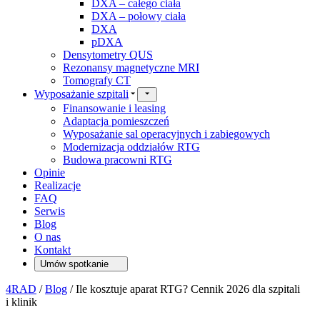
DXA – całego ciała
DXA – połowy ciała
DXA
pDXA
Densytometry QUS
Rezonansy magnetyczne MRI
Tomografy CT
Wyposażanie szpitali
Finansowanie i leasing
Adaptacja pomieszczeń
Wyposażanie sal operacyjnych i zabiegowych
Modernizacja oddziałów RTG
Budowa pracowni RTG
Opinie
Realizacje
FAQ
Serwis
Blog
O nas
Kontakt
Umów spotkanie
4RAD
/
Blog
/
Ile kosztuje aparat RTG? Cennik 2026 dla szpitali
i klinik