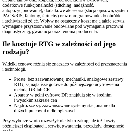
dodatkowe funkcjonalności (stitching, nadążność,
autopozycjonowanie), dodatkowe akcesoria (stacja opisowa, system
PACS/RIS, fantomy, fartuchy) oraz oprogramowanie do obróbki
i archiwizacji zdjęć. Wpływ na ostateczny koszt mają także serwis,
wymagane przystosowanie budowlane pod wymagania pracowni
diagnostycznej, gwarancja oraz renoma producenta.
Ile kosztuje RTG w zależności od jego
rodzaju?
Widełki cenowe różnią się znacząco w zależności od przeznaczenia
i technologii.
Proste, bez zaawansowanej mechaniki, analogowe zestawy
RTG, są najtańsze gotowe do późniejszego ucyfrowienia
metodą DR lub CR
Aparaty w pełni cyfrowe DR znajdują się w średnim
i wysokim zakresie cen
Najdroższe są, zaawansowane systemy stacjonarne dla
dużych pracowni radiologicznych
Przy wyborze warto rozważyć nie tylko zakup, ale też koszty
późniejszej eksploatacji, serwis, gwarancja, przeglądy, dostępność