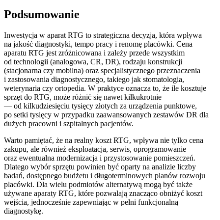
Podsumowanie
Inwestycja w aparat RTG to strategiczna decyzja, która wpływa
na jakość diagnostyki, tempo pracy i renomę placówki. Cena
aparatu RTG
jest zróżnicowana i zależy przede wszystkim
od technologii (analogowa, CR, DR), rodzaju konstrukcji
(stacjonarna czy mobilna) oraz specjalistycznego przeznaczenia
i zastosowania diagnostycznego, takiego jak stomatologia,
weterynaria czy ortopedia. W praktyce oznacza to, że ile kosztuje
sprzęt do RTG, może różnić się nawet kilkukrotnie
— od kilkudziesięciu tysięcy złotych za urządzenia punktowe,
po setki tysięcy w przypadku zaawansowanych zestawów DR dla
dużych pracowni i szpitalnych pacjentów.
Warto pamiętać, że na realny koszt RTG, wpływa nie tylko cena
zakupu, ale również eksploatacja, serwis, oprogramowanie
oraz ewentualna modernizacja i przystosowanie pomieszczeń.
Dlatego wybór sprzętu powinien być oparty na analizie liczby
badań, dostępnego budżetu i długoterminowych planów rozwoju
placówki. Dla wielu podmiotów alternatywą mogą być także
używane aparaty RTG, które pozwalają znacząco obniżyć koszt
wejścia, jednocześnie zapewniając w pełni funkcjonalną
diagnostykę.