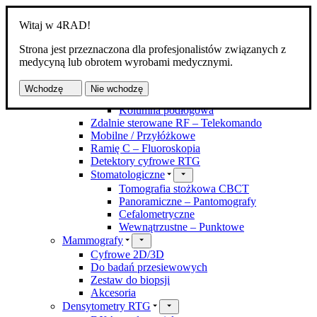
Witaj w 4RAD!
Strona jest przeznaczona dla profesjonalistów związanych z
Produkty
medycyną lub obrotem wyrobami medycznymi.
Aparaty RTG
Kostno-płucne DR
Wchodzę
Nie wchodzę
Z zawieszeniem
Kolumna podłogowa
Zdalnie sterowane RF – Telekomando
Mobilne / Przyłóżkowe
Ramię C – Fluoroskopia
Detektory cyfrowe RTG
Stomatologiczne
Tomografia stożkowa CBCT
Panoramiczne – Pantomografy
Cefalometryczne
Wewnątrzustne – Punktowe
Mammografy
Cyfrowe 2D/3D
Do badań przesiewowych
Zestaw do biopsji
Akcesoria
Densytometry RTG