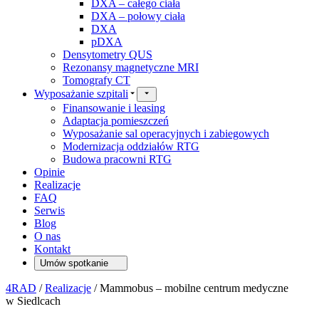
DXA – całego ciała
DXA – połowy ciała
DXA
pDXA
Densytometry QUS
Rezonansy magnetyczne MRI
Tomografy CT
Wyposażanie szpitali
Finansowanie i leasing
Adaptacja pomieszczeń
Wyposażanie sal operacyjnych i zabiegowych
Modernizacja oddziałów RTG
Budowa pracowni RTG
Opinie
Realizacje
FAQ
Serwis
Blog
O nas
Kontakt
Umów spotkanie
4RAD
/
Realizacje
/
Mammobus – mobilne centrum medyczne
w Siedlcach