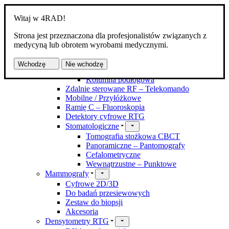
Witaj w 4RAD!
Strona jest przeznaczona dla profesjonalistów związanych z
Produkty
medycyną lub obrotem wyrobami medycznymi.
Aparaty RTG
Kostno-płucne DR
Wchodzę
Nie wchodzę
Z zawieszeniem
Kolumna podłogowa
Zdalnie sterowane RF – Telekomando
Mobilne / Przyłóżkowe
Ramię C – Fluoroskopia
Detektory cyfrowe RTG
Stomatologiczne
Tomografia stożkowa CBCT
Panoramiczne – Pantomografy
Cefalometryczne
Wewnątrzustne – Punktowe
Mammografy
Cyfrowe 2D/3D
Do badań przesiewowych
Zestaw do biopsji
Akcesoria
Densytometry RTG