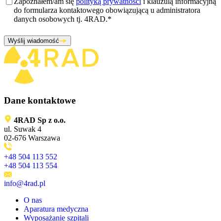
Zgoda
*
Zapoznałem/am się
polityką prywatności
i klauzulą informacyjną
do formularza kontaktowego obowiązującą u administratora
danych osobowych tj. 4RAD.
*
Wyślij wiadomość
Dane kontaktowe
4RAD Sp z o.o.
ul. Suwak 4
02-676 Warszawa
+48 504 113 552
+48 504 113 554
info@4rad.pl
O nas
Aparatura medyczna
Wyposażanie szpitali