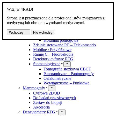
Witaj w 4RAD!
Strona jest przeznaczona dla profesjonalistów związanych z
Produkty
medycyną lub obrotem wyrobami medycznymi.
Aparaty RTG
Kostno-płucne DR
Wchodzę
Nie wchodzę
Z zawieszeniem
Kolumna podłogowa
Zdalnie sterowane RF – Telekomando
Mobilne / Przyłóżkowe
Ramię C – Fluoroskopia
Detektory cyfrowe RTG
Stomatologiczne
Tomografia stożkowa CBCT
Panoramiczne – Pantomografy
Cefalometryczne
Wewnątrzustne – Punktowe
Mammografy
Cyfrowe 2D/3D
Do badań przesiewowych
Zestaw do biopsji
Akcesoria
Densytometry RTG