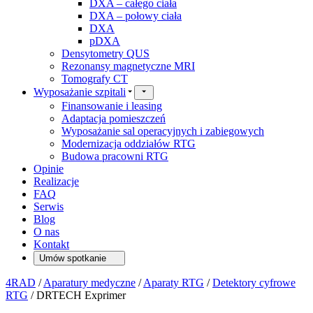
DXA – całego ciała
DXA – połowy ciała
DXA
pDXA
Densytometry QUS
Rezonansy magnetyczne MRI
Tomografy CT
Wyposażanie szpitali
Finansowanie i leasing
Adaptacja pomieszczeń
Wyposażanie sal operacyjnych i zabiegowych
Modernizacja oddziałów RTG
Budowa pracowni RTG
Opinie
Realizacje
FAQ
Serwis
Blog
O nas
Kontakt
Umów spotkanie
4RAD
/
Aparatury medyczne
/
Aparaty RTG
/
Detektory cyfrowe
RTG
/
DRTECH Exprimer