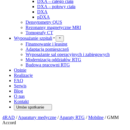
DXA – całego ciała
DXA – połowy ciała
DXA
pDXA
Densytometry QUS
Rezonansy magnetyczne MRI
Tomografy CT
Wyposażanie szpitali
Finansowanie i leasing
Adaptacja pomieszczeń
Wyposażanie sal operacyjnych i zabiegowych
Modernizacja oddziałów RTG
Budowa pracowni RTG
Opinie
Realizacje
FAQ
Serwis
Blog
O nas
Kontakt
Umów spotkanie
4RAD
/
Aparatury medyczne
/
Aparaty RTG
/
Mobilne
/
GMM
Accord