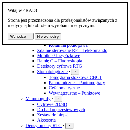
Witaj w 4RAD!
Strona jest przeznaczona dla profesjonalistów związanych z
Produkty
medycyną lub obrotem wyrobami medycznymi.
Aparaty RTG
Kostno-płucne DR
Wchodzę
Nie wchodzę
Z zawieszeniem
Kolumna podłogowa
Zdalnie sterowane RF – Telekomando
Mobilne / Przyłóżkowe
Ramię C – Fluoroskopia
Detektory cyfrowe RTG
Stomatologiczne
Tomografia stożkowa CBCT
Panoramiczne – Pantomografy
Cefalometryczne
Wewnątrzustne – Punktowe
Mammografy
Cyfrowe 2D/3D
Do badań przesiewowych
Zestaw do biopsji
Akcesoria
Densytometry RTG