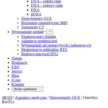
DXA – całego ciała
DXA – połowy ciała
DXA
pDXA
Densytometry QUS
Rezonansy magnetyczne MRI
Tomografy CT
Wyposażanie szpitali
Finansowanie i leasing
Adaptacja pomieszczeń
Wyposażanie sal operacyjnych i zabiegowych
Modernizacja oddziałów RTG
Budowa pracowni RTG
Opinie
Realizacje
FAQ
Serwis
Blog
O nas
Kontakt
Umów spotkanie
4RAD
/
Aparatury medyczne
/
Densytometry QUS
/
OsteoSys
BeeTLe