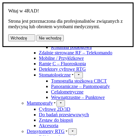
Witaj w 4RAD!
Strona jest przeznaczona dla profesjonalistów związanych z
Produkty
medycyną lub obrotem wyrobami medycznymi.
Aparaty RTG
Kostno-płucne DR
Wchodzę
Nie wchodzę
Z zawieszeniem
Kolumna podłogowa
Zdalnie sterowane RF – Telekomando
Mobilne / Przyłóżkowe
Ramię C – Fluoroskopia
Detektory cyfrowe RTG
Stomatologiczne
Tomografia stożkowa CBCT
Panoramiczne – Pantomografy
Cefalometryczne
Wewnątrzustne – Punktowe
Mammografy
Cyfrowe 2D/3D
Do badań przesiewowych
Zestaw do biopsji
Akcesoria
Densytometry RTG