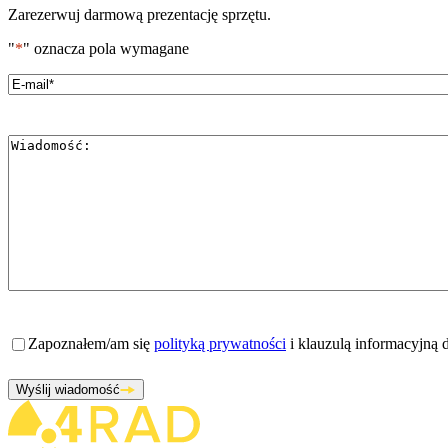
Zarezerwuj darmową prezentację sprzętu.
"
*
" oznacza pola wymagane
Email
*
Wiadomość
*
Zgoda
*
Zapoznałem/am się
polityką prywatności
i klauzulą informacyjną
Wyślij wiadomość