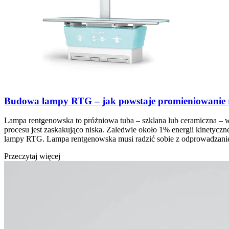
Budowa lampy RTG – jak powstaje promieniowanie 
Lampa rentgenowska to próżniowa tuba – szklana lub ceramiczna – w
procesu jest zaskakująco niska. Zaledwie około 1% energii kinetyczn
lampy RTG. Lampa rentgenowska musi radzić sobie z odprowadza
Przeczytaj więcej