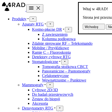
Witaj w 4RAD!
Strona jest przez
Produkty
Aparaty RTG
Wchodzę
Ni
Kostno-płucne DR
Z zawieszeniem
Kolumna podłogowa
Zdalnie sterowane RF – Telekomando
Mobilne / Przyłóżkowe
Ramię C – Fluoroskopia
Detektory cyfrowe RTG
Stomatologiczne
Tomografia stożkowa CBCT
Panoramiczne – Pantomografy
Cefalometryczne
Wewnątrzustne – Punktowe
Mammografy
Cyfrowe 2D/3D
Do badań przesiewowych
Zestaw do biopsji
Akcesoria
Densytometry RTG