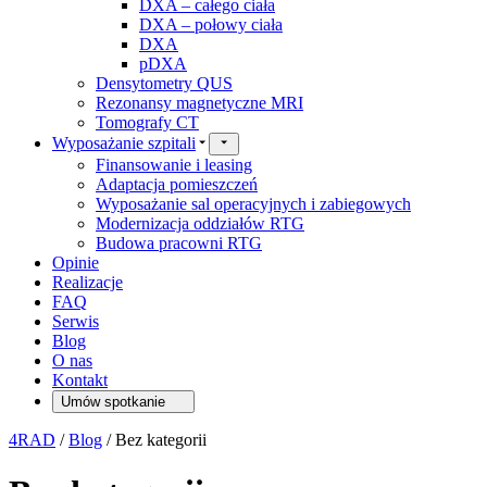
DXA – całego ciała
DXA – połowy ciała
DXA
pDXA
Densytometry QUS
Rezonansy magnetyczne MRI
Tomografy CT
Wyposażanie szpitali
Finansowanie i leasing
Adaptacja pomieszczeń
Wyposażanie sal operacyjnych i zabiegowych
Modernizacja oddziałów RTG
Budowa pracowni RTG
Opinie
Realizacje
FAQ
Serwis
Blog
O nas
Kontakt
Umów spotkanie
4RAD
/
Blog
/
Bez kategorii