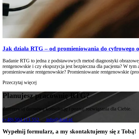
Jak działa RTG – od promieniowania do cyfrowego 
Badanie RTG to jedna z podstawowych metod diagnostyki obrazowej, 
rentgenowskie i czy ekspozycja jest bezpieczna dla pacjenta? W tym
promieniowanie rentgenowskie? Promieniowanie rentgenowskie (pr
Przeczytaj więcej
Planujesz pracownię RTG?
Zarezerwuj darmową konsultację i poznaj rozwiązania dla Ciebie.
(+48) 504 113 552
info@4rad.pl
Wypełnij formularz, a my skontaktujemy się z Tobą!