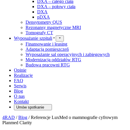
DXA – całego ciała
DXA – połowy ciała
DXA
pDXA
Densytometry QUS
Rezonansy magnetyczne MRI
Tomografy CT
Wyposażanie szpitali
Finansowanie i leasing
Adaptacja pomieszczeń
Wyposażanie sal operacyjnych i zabiegowych
Modernizacja oddziałów RTG
Budowa pracowni RTG
Opinie
Realizacje
FAQ
Serwis
Blog
O nas
Kontakt
Umów spotkanie
4RAD
/
Blog
/
Referencje LuxMed o mammografie cyfrowym
Planmed Clarity