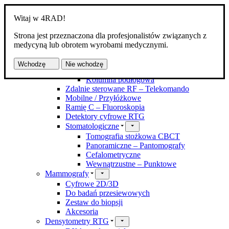
Witaj w 4RAD!
Strona jest przeznaczona dla profesjonalistów związanych z
Produkty
medycyną lub obrotem wyrobami medycznymi.
Aparaty RTG
Kostno-płucne DR
Wchodzę
Nie wchodzę
Z zawieszeniem
Kolumna podłogowa
Zdalnie sterowane RF – Telekomando
Mobilne / Przyłóżkowe
Ramię C – Fluoroskopia
Detektory cyfrowe RTG
Stomatologiczne
Tomografia stożkowa CBCT
Panoramiczne – Pantomografy
Cefalometryczne
Wewnątrzustne – Punktowe
Mammografy
Cyfrowe 2D/3D
Do badań przesiewowych
Zestaw do biopsji
Akcesoria
Densytometry RTG