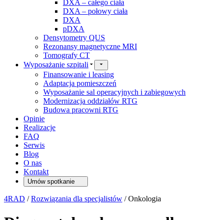
DXA – całego ciała
DXA – połowy ciała
DXA
pDXA
Densytometry QUS
Rezonansy magnetyczne MRI
Tomografy CT
Wyposażanie szpitali
Finansowanie i leasing
Adaptacja pomieszczeń
Wyposażanie sal operacyjnych i zabiegowych
Modernizacja oddziałów RTG
Budowa pracowni RTG
Opinie
Realizacje
FAQ
Serwis
Blog
O nas
Kontakt
Umów spotkanie
4RAD
/
Rozwiązania dla specjalistów
/
Onkologia