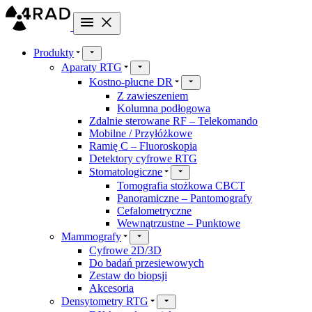
Produkty
Aparaty RTG
Kostno-płucne DR
Z zawieszeniem
Kolumna podłogowa
Zdalnie sterowane RF – Telekomando
Mobilne / Przyłóżkowe
Ramię C – Fluoroskopia
Detektory cyfrowe RTG
Stomatologiczne
Tomografia stożkowa CBCT
Panoramiczne – Pantomografy
Cefalometryczne
Wewnątrzustne – Punktowe
Mammografy
Cyfrowe 2D/3D
Do badań przesiewowych
Zestaw do biopsji
Akcesoria
Densytometry RTG