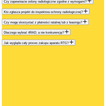
Czy zapewniacie osłony radiologiczne zgodne z wymogami?
Kto zgłasza projekt do inspektora ochrony radiologicznej?
Czy mogę skorzystać z płatności ratalnej lub z leasingu?
Dlaczego wybrać 4RAD, a nie konkurencję?
Jak wygląda cały proces zakupu aparatu RTG?